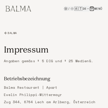
Skip to main content
🇦🇹
/
DE
MENÜ
BALMA
Impressum
Angaben gemäss § 5 ECG und § 25 MedienG.
Betriebsbezeichnung
Balma Restaurant | Apart
Evelin Philippi-Mittermayr
Zug 344, 6764 Lech am Arlberg, Österreich